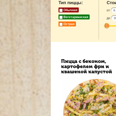
Тип пиццы:
Сто
Обычная
от
Вегетарианская
до
Острая
Пицца с беконом,
картофелем фри и
квашеной капустой