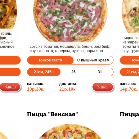
 гриль,
фри,
пицца-со
 сырный
из жарен
есночное
соус из томатов, моцарелла, бекон, ростбиф,
томаты ч
соус тоннато, каперсы, рукола, пармезан
соус, ру
Тонкое тесто
С пышным краем
Тон
21
см,
245
г
26
31
21
см,
навынос
доставка
навынос
Заказ
Заказ
19р.
20к.
21р.
10к.
14р.
70к.
Пицца "Венская"
Пицца