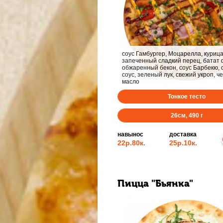
соус Гамбургер, Моцарелла, курица
запеченный сладкий перец, батат 
обжаренный бекон, соус Барбекю,
соус, зеленый лук, свежий укроп, ч
масло
Тонкое тесто
26
см,
490
г
навынос
доставка
22р.
80к.
25р.
10к.
Пицца "Бьянка"