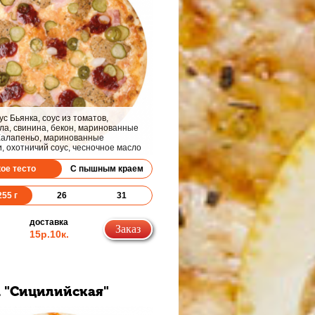
с Бьянка, соус из томатов,
а, свинина, бекон, маринованные
Халапеньо, маринованные
и, охотничий соус, чесночное масло
кое тесто
С пышным краем
255
г
26
31
доставка
Заказ
15р.
10к.
 "Сицилийская"