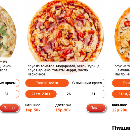
с из
 бекон,
соус из томатов, Моцарелла, бекон, курица,
соус из 
кола,
соус Барбекю, томаты Черри, масло
шампиньо
чесночное.
масло че
ым краем
Тонкое тесто
С пышным краем
Тон
31
21
см,
230
г
26
31
21
см,
навынос
доставка
навынос
Заказ
Заказ
14р.
50к.
15р.
90к.
12р.
20к.
Пицца