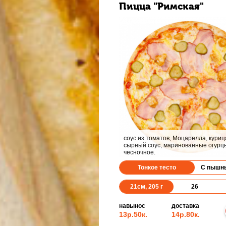
Пицца "Римская"
соус из томатов, Моцарелла, курица
сырный соус, маринованные огурц
чесночное.
Тонкое тесто
С пышн
21
см,
205
г
26
навынос
доставка
13р.
50к.
14р.
80к.