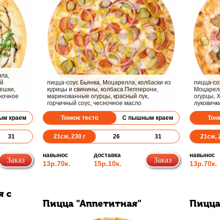
ла,
ой
пицца-соус Бьянка, Моцарелла, колбаски из
пицца-соу
ешки,
курицы и свинины, колбаса Пепперони,
Моцарелл
сночное
маринованные огурцы, красный лук,
огурцы, 
горчичный соус, чесночное масло
луковичк
ым краем
Тонкое тесто
С пышным краем
Тон
31
21
см,
230
г
26
31
21
см,
навынос
доставка
навынос
Заказ
Заказ
13р.
70к.
15р.
10к.
13р.
70к.
я с
Пицца "Аппетитная"
Пицца