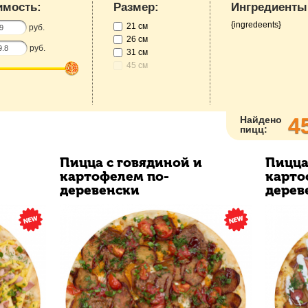
имость:
Размер:
Ингредиенты
{ingredeents}
21 см
руб.
26 см
руб.
31 см
45 см
4
Найдено
пицц:
Пицца с говядиной и
Пицца
картофелем по-
карто
деревенски
дерев