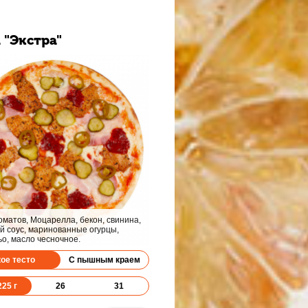
 "Экстра"
томатов, Моцарелла, бекон, свинина,
й соус, маринованные огурцы,
о, масло чесночное.
кое тесто
С пышным краем
225
г
26
31