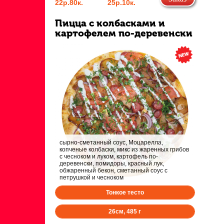
22р.
80к.
25р.
10к.
Пицца с колбасками и
картофелем по-деревенски
сырно-сметанный соус, Моцарелла,
копченые колбаски, микс из жаренных грибов
с чесноком и луком, картофель по-
деревенски, помидоры, красный лук,
обжаренный бекон, сметанный соус с
петрушкой и чесноком
Тонкое тесто
26
см,
485
г