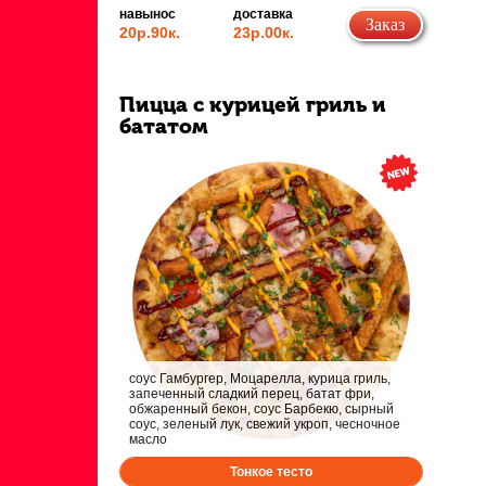
навынос
доставка
Заказ
20р.
90к.
23р.
00к.
Пицца с курицей гриль и
бататом
соус Гамбургер, Моцарелла, курица гриль,
запеченный сладкий перец, батат фри,
обжаренный бекон, соус Барбекю, сырный
соус, зеленый лук, свежий укроп, чесночное
масло
Тонкое тесто