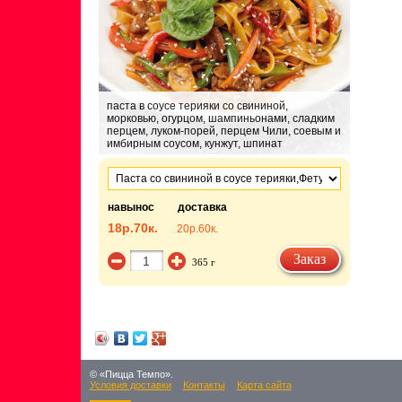
паста в соусе терияки со свининой,
морковью, огурцом, шампиньонами, сладким
перцем, луком-порей, перцем Чили, соевым и
имбирным соусом, кунжут, шпинат
навынос
доставка
18р.
70к.
20р.
60к.
Заказ
365 г
© «Пицца Темпо».
Условия доставки
Контакты
Карта сайта