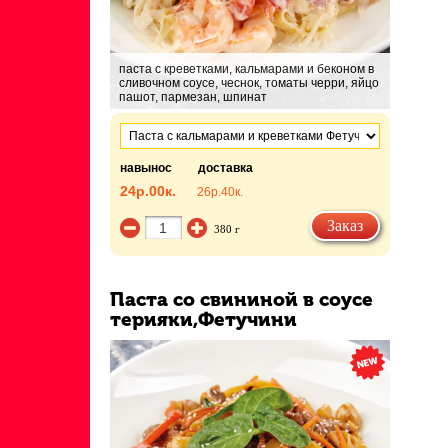
паста с креветками, кальмарами и беконом в
сливочном соусе, чеснок, томаты черри, яйцо
пашот, пармезан, шпинат
навынос
доставка
24р.
00к.
26р.
40к.
Заказ
380 г
Паста со свининой в соусе
терияки,Фетучини