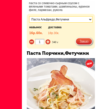
паста со сливочно-сырным соусом с
вялеными томатами, шампиньоны, куриное
филе, пармезан, рукола
навынос
доставка
16р.
60к.
18р.
30к.
Заказ
340 г
Паста Порчини,Фетучини