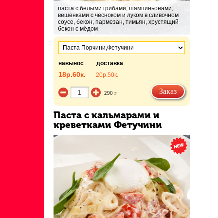
паста с белыми грибами, шампиньонами,
вешенками с чесноком и луком в сливочном
соусе, бекон, пармезан, тимьян, хрустящий
бекон с мёдом
навынос
доставка
18р.
60к.
20р.
50к.
Заказ
290 г
Паста с кальмарами и
креветками Фетучини