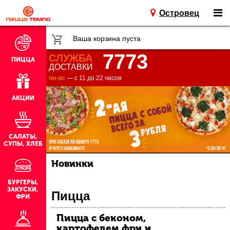
Островец
Ваша корзина пуста
7773
СЛУЖБА
ПИЦЦА
ДОСТАВКИ
пн-вс
— с 11 до 22 часов
АКЦИИ
САЛАТЫ,
СУПЫ, ХЛЕБ
Новинки
БУРГЕРЫ,
ЗАКУСКИ,
Пицца
ФРИ
Пицца с беконом,
картофелем фри и