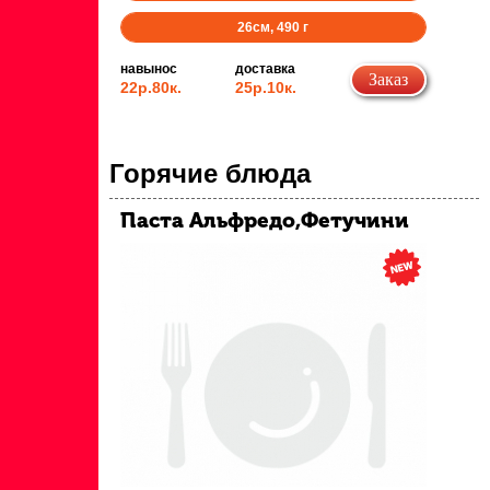
26
см,
490
г
навынос
доставка
Заказ
22р.
80к.
25р.
10к.
Горячие блюда
Паста Альфредо,Фетучини