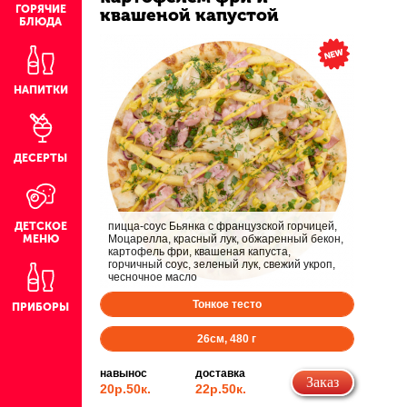
ГОРЯЧИЕ
квашеной капустой
БЛЮДА
НАПИТКИ
ДЕСЕРТЫ
ДЕТСКОЕ
пицца-соус Бьянка с французской горчицей,
МЕНЮ
Моцарелла, красный лук, обжаренный бекон,
картофель фри, квашеная капуста,
горчичный соус, зеленый лук, свежий укроп,
чесночное масло
Тонкое тесто
ПРИБОРЫ
26
см,
480
г
навынос
доставка
Заказ
20р.
50к.
22р.
50к.