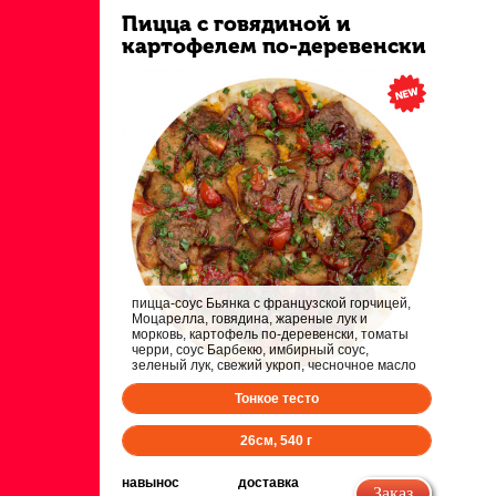
Пицца с говядиной и
картофелем по-деревенски
пицца-соус Бьянка с французской горчицей,
Моцарелла, говядина, жареные лук и
морковь, картофель по-деревенски, томаты
черри, соус Барбекю, имбирный соус,
зеленый лук, свежий укроп, чесночное масло
Тонкое тесто
26
см,
540
г
навынос
доставка
Заказ